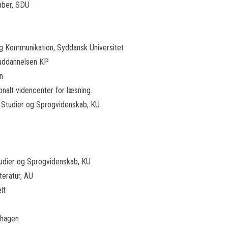
kaber, SDU
g og Kommunikation, Syddansk Universitet
ruddannelsen KP
n
onalt videncenter for læsning.
ke Studier og Sprogvidenskab, KU
 Studier og Sprogvidenskab, KU
teratur, AU
lt
nhagen