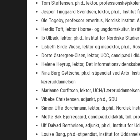
Tom Steffensen, ph.d., lektor, professionshøjskole
Jesper Tinggaard Svendsen, lektor, ph.d., Institut
Ole Togeby, professor emeritus, Nordisk Institut, 
Herdis Toft, lektor i børne- og ungdomskultur, Inst
Ib Ulbæk, lektor, ph.d., Institut for Nordiske Stud
Lisbeth Birde Wiese, lektor og inspektor, ph.d., Ro
Dorte Østergren-Olsen, lektor, UCC, cand.pæd.i di
Helene Høyrup, lektor, Det Informationsvidenskab
Nina Berg Gøttsche, ph.d.-stipendiat ved Arts  Ins
læreruddannelsen
Marianne Corfitsen, lektor, UCN/Læreruddannelsen
Vibeke Christensen, adjunkt, ph.d., SDU
Simon Uffe Borchmann, lektor, dr.phil., Nordisk Inst
Mette Bak Bjerregaard, cand.pæd.didaktik, tidl. pr
Ulf Dalvad Berthelsen, adjunkt, ph.d., Institut for
Louise Bang, ph.d.-stipendiat, Institut for Uddann