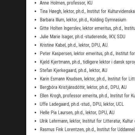
Anne Holmen, professor, KU
Tina Høegh, lektor, ph.d., Institut for Kulturvidens
Barbara Illum, lektor, ph.d., Kolding Gymnasium
Gitte Holten Ingerslev, lektor emeritus, ph.d., Insti
Julie Marie Isager, ph.d.-studerende, IKV, SDU
Kristine Kabel, ph.d., lektor, DPU, AU.
Peter Kaspersen, lektor emeritus, ph.d., Institut f
Kjeld Kjertmann, ph.d., tidligere lektor i dansk spr
Stefan Kjerkegaard, ph.d., lektor, AU
Karin Esmann Knudsen, lektor, ph.d., Institut for Li
Bergþóra Kristjánsdóttir, lektor, ph.d., DPU, AU
Ellen Krogh, professor emerita, ph.d., Institut for 
Uffe Ladegaard, ph.d.-stud., DPU, lektor, UCL
Helle Pia Laursen, ph.d., lektor, DPU, AU
Ulrik Lehrmann, lektor, Institut for Litteratur, Kult
Rasmus Fink Lorentzen, ph.d., Institut for Uddan