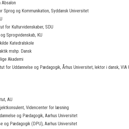
n Absalon
 for Sprog og Kommunikation, Syddansk Universitet
AU
itut for Kulturvidenskaber, SDU
ier og Sprogvidenskab, KU
skilde Katedralskole
daktik mshp. Dansk
elige Akademi
titut for Uddannelse og Pædagogik, Århus Universitet, lektor i dansk, VIA 
itut, AU
ojektkonsulent, Videncenter for læsning
 Uddannelse og Pædagogik, Aarhus Universitet
else og Pædagogik (DPU), Aarhus Universitet