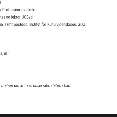
t
s Professionshøjskole
itet og lektor UCSyd
ege, samt postdoc, Institut for Kulturvidenskaber, SDU.
U, AU.
itation om at have observatørstatus i DaDi.