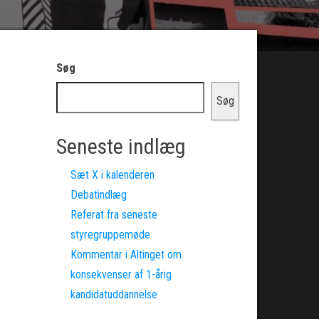
Søg
Søg
Seneste indlæg
Sæt X i kalenderen
Debatindlæg
Referat fra seneste
styregruppemøde
Kommentar i Altinget om
konsekvenser af 1-årig
kandidatuddannelse