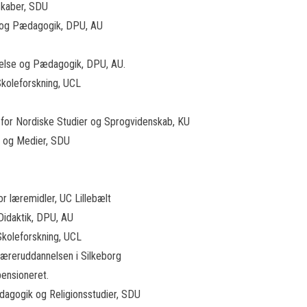
nskaber, SDU
lse og Pædagogik, DPU, AU
nnelse og Pædagogik, DPU, AU.
 Skoleforskning, UCL
ut for Nordiske Studier og Sprogvidenskab, KU
tur og Medier, SDU
or læremidler, UC Lillebælt
 Didaktik, DPU, AU
Skoleforskning, UCL
 Læreruddannelsen i Silkeborg
pensioneret.
Pædagogik og Religionsstudier, SDU