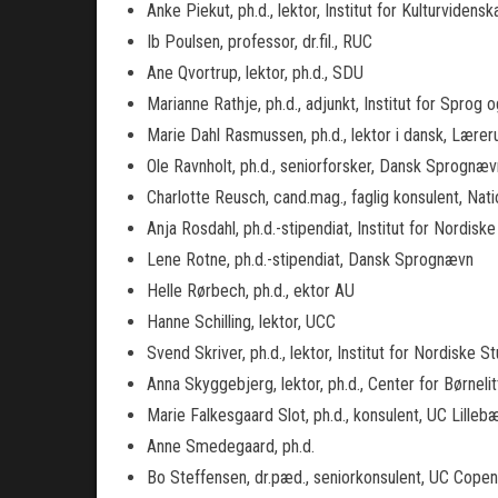
Anke Piekut, ph.d., lektor, Institut for Kulturvidens
Ib Poulsen, professor, dr.fil., RUC
Ane Qvortrup, lektor, ph.d., SDU
Marianne Rathje, ph.d., adjunkt, Institut for Spro
Marie Dahl Rasmussen, ph.d., lektor i dansk, Lære
Ole Ravnholt, ph.d., seniorforsker, Dansk Sprognæv
Charlotte Reusch, cand.mag., faglig konsulent, Nati
Anja Rosdahl, ph.d.-stipendiat, Institut for Nordis
Lene Rotne, ph.d.-stipendiat, Dansk Sprognævn
Helle Rørbech, ph.d., ektor AU
Hanne Schilling, lektor, UCC
Svend Skriver, ph.d., lektor, Institut for Nordiske
Anna Skyggebjerg, lektor, ph.d., Center for Børnelit
Marie Falkesgaard Slot, ph.d., konsulent, UC Lillebæ
Anne Smedegaard, ph.d.
Bo Steffensen, dr.pæd., seniorkonsulent, UC Cope