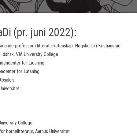
i (pr. juni 2022):
ande professor i litteraturvetenskap. Högskolan i Kristianstad.
. dansk, VIA University College
Videncenter for Læsning
dencenter for Læsning
Absalon.
niversitet
niversity College
for børnelitteratur, Aarhus Universitet