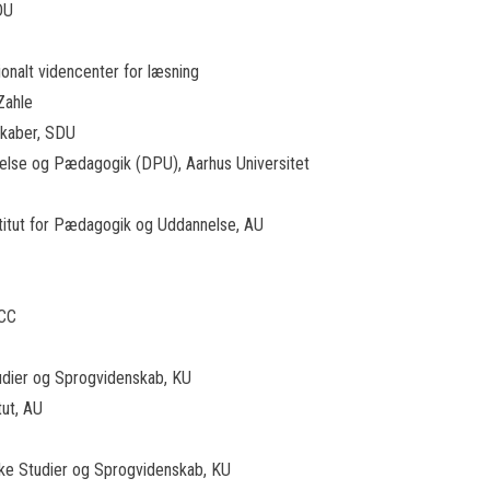
DU
tionalt videncenter for læsning
Zahle
nskaber, SDU
nnelse og Pædagogik (DPU), Aarhus Universitet
titut for Pædagogik og Uddannelse, AU
UCC
Studier og Sprogvidenskab, KU
tut, AU
diske Studier og Sprogvidenskab, KU