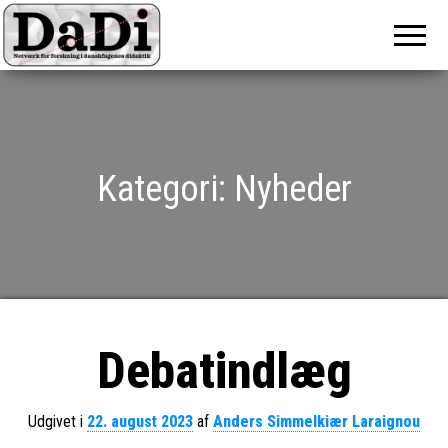
DaDi
Netværk for
forskning i
danskfagenes
didaktik
Kategori:
Nyheder
Debatindlæg
Udgivet i
22. august 2023
af
Anders Simmelkiær Laraignou