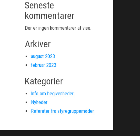
Seneste
kommentarer
Der er ingen kommentarer at vise.
Arkiver
august 2023
februar 2023
Kategorier
Info om begivenheder
Nyheder
Referater fra styregruppemøder