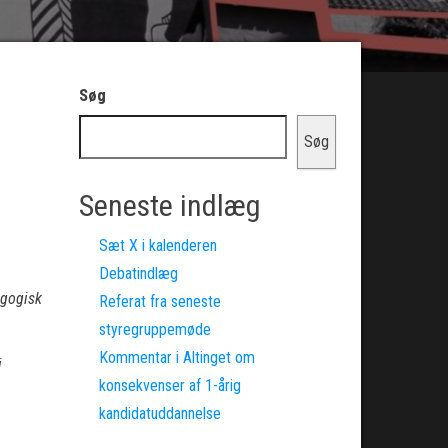
Søg
Søg
Seneste indlæg
Sæt X i kalenderen
Debatindlæg
agogisk
Referat fra seneste
styregruppemøde
Kommentar i Altinget om
i
konsekvenser af 1-årig
kandidatuddannelse